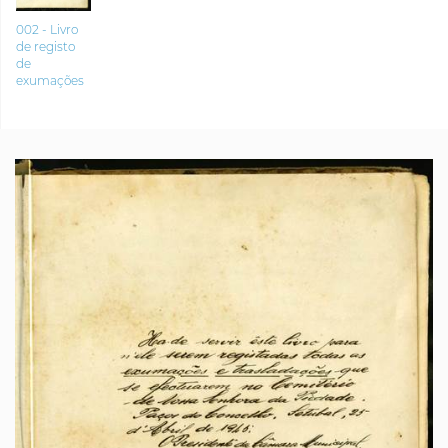
002 - Livro
de registo
de
exumações