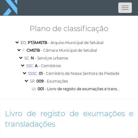
Plano de classificação
ED
PT/AMSTB
- Arquivo Municipal de Setúbal
F
CMSTB
- Câmara Municipal de Setúbal
SC
N
- Serviços urbanos
SSC
A
- Cemitérios
SSSC
01
- Cemitério de Nossa Senhora da Piedade
SR
009
- Exumações
UI
001
- Livro de registo de exumações e transladações
Livro de registo de exumações e
transladações