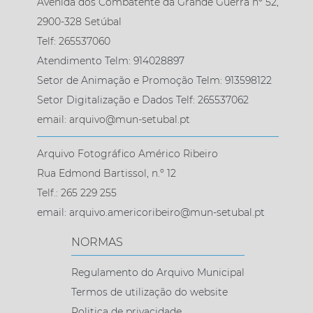
Avenida dos Combatente da Grande Guerra nº 52,
2900-328 Setúbal
Telf: 265537060
Atendimento Telm: 914028897
Setor de Animação e Promoção Telm: 913598122
Setor Digitalização e Dados Telf: 265537062
email: arquivo@mun-setubal.pt
Arquivo Fotográfico Américo Ribeiro
Rua Edmond Bartissol, n.º 12
Telf.: 265 229 255
email: arquivo.americoribeiro@mun-setubal.pt
NORMAS
Regulamento do Arquivo Municipal
Termos de utilização do website
Politica de privacidade